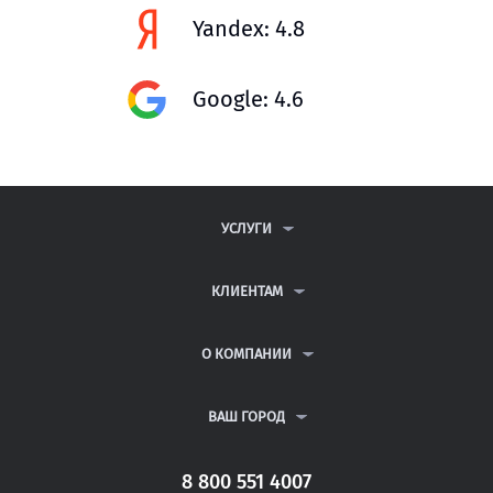
Yandex: 4.8
Google: 4.6
УСЛУГИ
КОНТРОЛЬНЫЕ РАБОТЫ
ДИПЛОМНЫЕ РАБОТЫ
КЛИЕНТАМ
КУРСОВЫЕ РАБОТЫ
АНТИПЛАГИАТ
РЕФЕРАТЫ
ВОПРОСЫ И ОТВЕТЫ
О КОМПАНИИ
ВСЕ УСЛУГИ
ПУБЛИЧНАЯ ОФЕРТА
О КОМПАНИИ
ПОЛИТИКА КОНФИДЕНЦИАЛЬНОСТИ
КОНТАКТЫ
ВАШ ГОРОД
АВТОРАМ
МОСКВА
САНКТ-ПЕТЕРБУРГ
8 800 551 4007