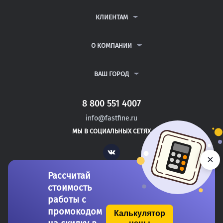
КОНТРОЛЬНЫЕ РАБОТЫ
ДИПЛОМНЫЕ РАБОТЫ
КЛИЕНТАМ
КУРСОВЫЕ РАБОТЫ
АНТИПЛАГИАТ
РЕФЕРАТЫ
ВОПРОСЫ И ОТВЕТЫ
О КОМПАНИИ
ВСЕ УСЛУГИ
ПУБЛИЧНАЯ ОФЕРТА
О КОМПАНИИ
ПОЛИТИКА КОНФИДЕНЦИАЛЬНОСТИ
КОНТАКТЫ
ВАШ ГОРОД
АВТОРАМ
МОСКВА
САНКТ-ПЕТЕРБУРГ
8 800 551 4007
ЧАЙКОВСКИЙ
info@fastfine.ru
ЧЕРЕПОВЕЦ
МЫ В СОЦИАЛЬНЫХ СЕТЯХ
ЧИТА
Vk
×
Рассчитай
стоимость
работы с
промокодом
Калькулятор