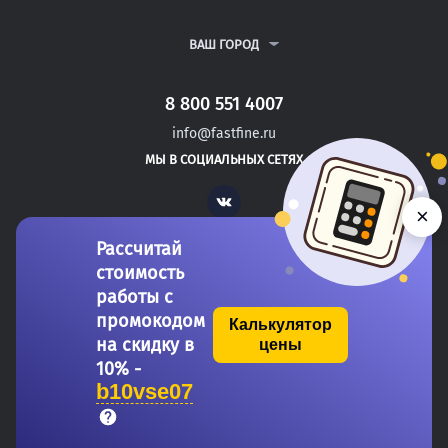
ВСЕ УСЛУГИ
ПУБЛИЧНАЯ ОФЕРТА
О КОМПАНИИ
ПОЛИТИКА КОНФИДЕНЦИАЛЬНОСТИ
КОНТАКТЫ
ВАШ ГОРОД
АВТОРАМ
МОСКВА
САНКТ-ПЕТЕРБУРГ
8 800 551 4007
ЧАЙКОВСКИЙ
info@fastfine.ru
ЧЕРЕПОВЕЦ
МЫ В СОЦИАЛЬНЫХ СЕТЯХ
ЧИТА
Vk
×
Рассчитай
стоимость
работы с
промокодом
Калькулятор
на скидку в
цены
Copyright 2011-2026 FastFine.ru
10% -
b10vse07
Общество с ограниченной ответственностью «Форстад» ОГРН: 1137746693457 ИНН/КПП:
7710944817/775101001