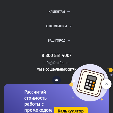
КОНТРОЛЬНЫЕ РАБОТЫ
ДИПЛОМНЫЕ РАБОТЫ
КЛИЕНТАМ
КУРСОВЫЕ РАБОТЫ
АНТИПЛАГИАТ
РЕФЕРАТЫ
ВОПРОСЫ И ОТВЕТЫ
О КОМПАНИИ
ВСЕ УСЛУГИ
ПУБЛИЧНАЯ ОФЕРТА
О КОМПАНИИ
ПОЛИТИКА КОНФИДЕНЦИАЛЬНОСТИ
КОНТАКТЫ
ВАШ ГОРОД
АВТОРАМ
МОСКВА
САНКТ-ПЕТЕРБУРГ
8 800 551 4007
ЧАЙКОВСКИЙ
info@fastfine.ru
ЧЕРЕПОВЕЦ
МЫ В СОЦИАЛЬНЫХ СЕТЯХ
ЧИТА
Vk
×
Рассчитай
стоимость
работы с
промокодом
Калькулятор