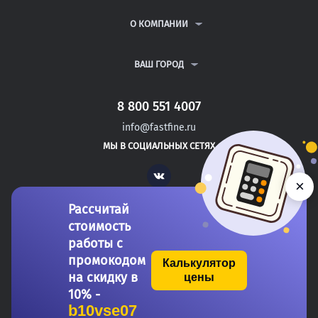
КУРСОВЫЕ РАБОТЫ
АНТИПЛАГИАТ
РЕФЕРАТЫ
ВОПРОСЫ И ОТВЕТЫ
О КОМПАНИИ
ВСЕ УСЛУГИ
ПУБЛИЧНАЯ ОФЕРТА
О КОМПАНИИ
ПОЛИТИКА КОНФИДЕНЦИАЛЬНОСТИ
КОНТАКТЫ
ВАШ ГОРОД
АВТОРАМ
МОСКВА
САНКТ-ПЕТЕРБУРГ
8 800 551 4007
ЧАЙКОВСКИЙ
info@fastfine.ru
ЧЕРЕПОВЕЦ
МЫ В СОЦИАЛЬНЫХ СЕТЯХ
ЧИТА
Vk
×
Рассчитай
стоимость
работы с
промокодом
Калькулятор
на скидку в
цены
Copyright 2011-2026 FastFine.ru
10% -
b10vse07