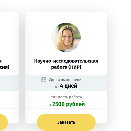
я
Научно-исследовательская
сия)
работа (НИР)
Сроки выполнения
4 дней
от
Стоимость работы
2500 рублей
oт
Заказать