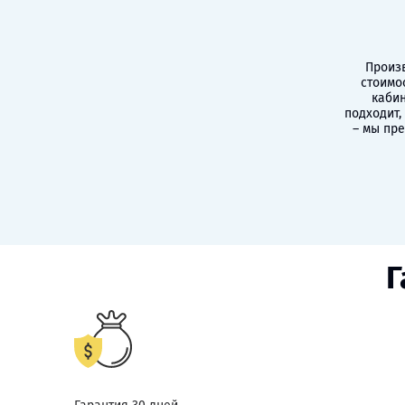
Произв
стоимо
кабин
подходит,
– мы пр
Г