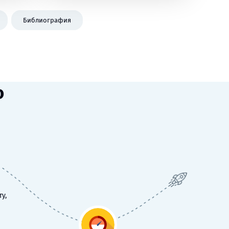
Библиография
ю
у,