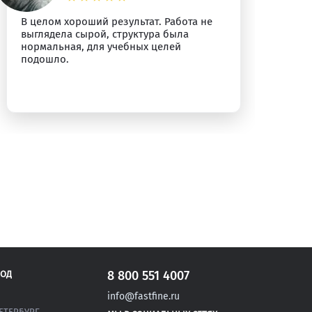
В целом хороший результат. Работа не
За
выглядела сырой, структура была
ср
нормальная, для учебных целей
од
подошло.
от
8 800 551 4007
РОД
info@fastfine.ru
ЕТЕРБУРГ