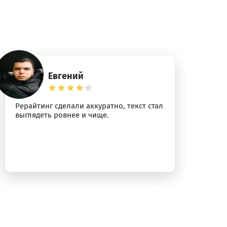
Евгений
Рерайтинг сделали аккуратно, текст стал
По
выглядеть ровнее и чище.
ло
ощ
пе