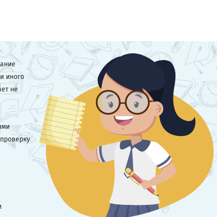
сание
и иного
ает не
ыми
 проверку
м