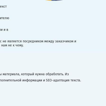
екст
сителю
и и в
ис не является посредником между заказчиком и
нам не к чему.
ы материала, который нужна обработать. Из
полнительной информации и SEO-адаптация текста.