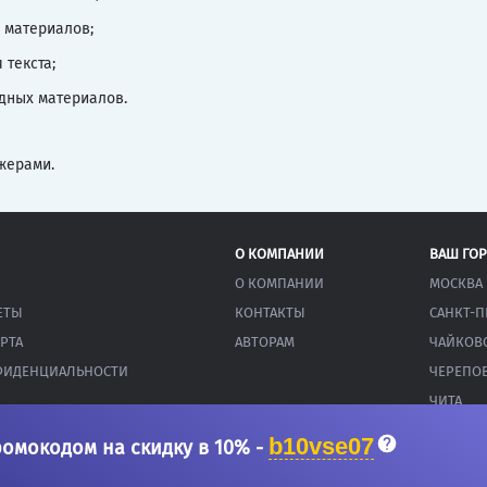
 материалов;
текста;
одных материалов.
жерами.
О КОМПАНИИ
ВАШ ГО
О КОМПАНИИ
МОСКВА
ЕТЫ
КОНТАКТЫ
САНКТ-П
РТА
АВТОРАМ
ЧАЙКОВ
ФИДЕНЦИАЛЬНОСТИ
ЧЕРЕПО
ЧИТА
b10vse07
ромокодом на скидку в 10% -