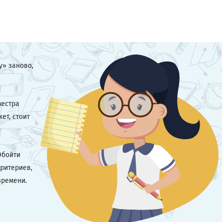
у» заново,
местра
ет, стоит
Обойти
критериев,
времени.