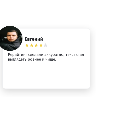
Евгений
Рерайтинг сделали аккуратно, текст стал
По
выглядеть ровнее и чище.
ло
ощ
пе