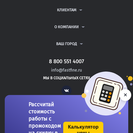
КОНТРОЛЬНЫЕ РАБОТЫ
ДИПЛОМНЫЕ РАБОТЫ
КЛИЕНТАМ
КУРСОВЫЕ РАБОТЫ
АНТИПЛАГИАТ
РЕФЕРАТЫ
ВОПРОСЫ И ОТВЕТЫ
О КОМПАНИИ
ВСЕ УСЛУГИ
ПУБЛИЧНАЯ ОФЕРТА
О КОМПАНИИ
ПОЛИТИКА КОНФИДЕНЦИАЛЬНОСТИ
КОНТАКТЫ
ВАШ ГОРОД
АВТОРАМ
МОСКВА
САНКТ-ПЕТЕРБУРГ
8 800 551 4007
ЧАЙКОВСКИЙ
info@fastfine.ru
ЧЕРЕПОВЕЦ
МЫ В СОЦИАЛЬНЫХ СЕТЯХ
ЧИТА
Vk
×
Рассчитай
стоимость
работы с
промокодом
Калькулятор
цены