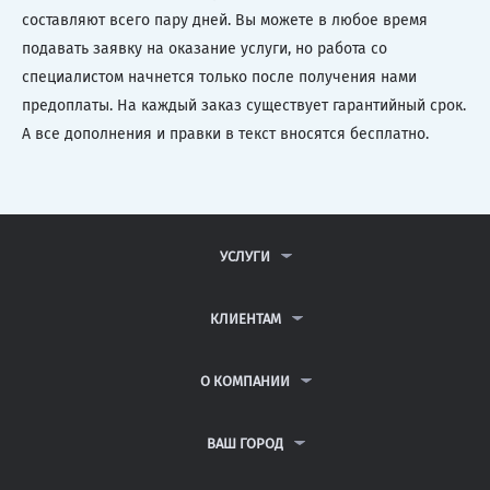
составляют всего пару дней. Вы можете в любое время
подавать заявку на оказание услуги, но работа со
специалистом начнется только после получения нами
предоплаты. На каждый заказ существует гарантийный срок.
А все дополнения и правки в текст вносятся бесплатно.
УСЛУГИ
КОНТРОЛЬНЫЕ РАБОТЫ
ДИПЛОМНЫЕ РАБОТЫ
КЛИЕНТАМ
КУРСОВЫЕ РАБОТЫ
АНТИПЛАГИАТ
РЕФЕРАТЫ
ВОПРОСЫ И ОТВЕТЫ
О КОМПАНИИ
ВСЕ УСЛУГИ
ПУБЛИЧНАЯ ОФЕРТА
О КОМПАНИИ
ПОЛИТИКА КОНФИДЕНЦИАЛЬНОСТИ
КОНТАКТЫ
ВАШ ГОРОД
АВТОРАМ
МОСКВА