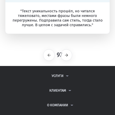
"Текст уникальность прошёл, но читался
тяжеловато, местами фразы были немного
перегружены. Подправила сам стиль, тогда стало
лучше. В целом с задачей справились."
97
Предыдущая
Следующая
УСЛУГИ
КОНТРОЛЬНЫЕ РАБОТЫ
ДИПЛОМНЫЕ РАБОТЫ
КЛИЕНТАМ
КУРСОВЫЕ РАБОТЫ
АНТИПЛАГИАТ
РЕФЕРАТЫ
ВОПРОСЫ И ОТВЕТЫ
О КОМПАНИИ
ВСЕ УСЛУГИ
ПУБЛИЧНАЯ ОФЕРТА
О КОМПАНИИ