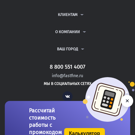
КОНТРОЛЬНЫЕ РАБОТЫ
ДИПЛОМНЫЕ РАБОТЫ
КЛИЕНТАМ
КУРСОВЫЕ РАБОТЫ
АНТИПЛАГИАТ
РЕФЕРАТЫ
ВОПРОСЫ И ОТВЕТЫ
О КОМПАНИИ
ВСЕ УСЛУГИ
ПУБЛИЧНАЯ ОФЕРТА
О КОМПАНИИ
ПОЛИТИКА КОНФИДЕНЦИАЛЬНОСТИ
КОНТАКТЫ
ВАШ ГОРОД
АВТОРАМ
МОСКВА
САНКТ-ПЕТЕРБУРГ
8 800 551 4007
ЧАЙКОВСКИЙ
info@fastfine.ru
ЧЕРЕПОВЕЦ
МЫ В СОЦИАЛЬНЫХ СЕТЯХ
ЧИТА
Vk
×
Рассчитай
стоимость
работы с
промокодом
Калькулятор