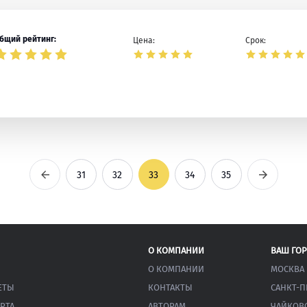
бщий рейтинг:
Цена:
Срок:
Предыдущая
Следующ
31
32
33
34
35
О КОМПАНИИ
ВАШ ГО
О КОМПАНИИ
МОСКВА
ЕТЫ
КОНТАКТЫ
САНКТ-П
РТА
АВТОРАМ
ЧАЙКОВ