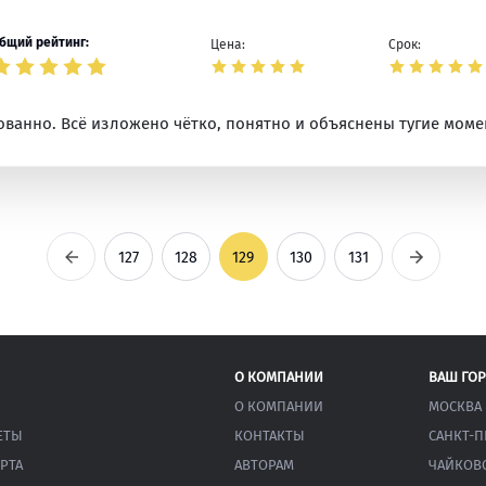
бщий рейтинг:
Цена:
Срок:
ванно. Всё изложено чётко, понятно и объяснены тугие моме
Предыдущая
Следующ
127
128
129
130
131
О КОМПАНИИ
ВАШ ГО
О КОМПАНИИ
МОСКВА
ЕТЫ
КОНТАКТЫ
САНКТ-П
РТА
АВТОРАМ
ЧАЙКОВ