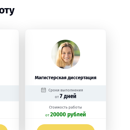
оту
Магистерская диссертация
Сроки выполнения
7 дней
от
Стоимость работы
20000 рублей
oт