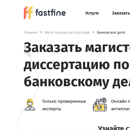
Услуги
Заказать
Главная
Магистерская диссертация
Банковское дело
Заказать магис
диссертацию по
банковскому де
Только проверенные
Онлайн 
эксперты
антиплаг
Узнайте 