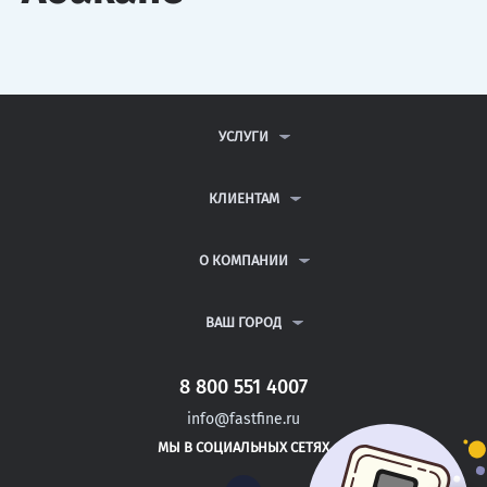
УСЛУГИ
КОНТРОЛЬНЫЕ РАБОТЫ
ДИПЛОМНЫЕ РАБОТЫ
КЛИЕНТАМ
КУРСОВЫЕ РАБОТЫ
АНТИПЛАГИАТ
РЕФЕРАТЫ
ВОПРОСЫ И ОТВЕТЫ
О КОМПАНИИ
ВСЕ УСЛУГИ
ПУБЛИЧНАЯ ОФЕРТА
О КОМПАНИИ
ПОЛИТИКА КОНФИДЕНЦИАЛЬНОСТИ
КОНТАКТЫ
ВАШ ГОРОД
АВТОРАМ
МОСКВА
САНКТ-ПЕТЕРБУРГ
8 800 551 4007
ЧАЙКОВСКИЙ
info@fastfine.ru
ЧЕРЕПОВЕЦ
МЫ В СОЦИАЛЬНЫХ СЕТЯХ
ЧИТА