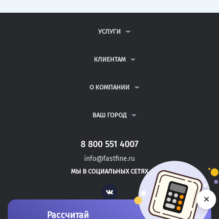
УСЛУГИ
КОНТРОЛЬНЫЕ РАБОТЫ
ДИПЛОМНЫЕ РАБОТЫ
КЛИЕНТАМ
КУРСОВЫЕ РАБОТЫ
АНТИПЛАГИАТ
РЕФЕРАТЫ
ВОПРОСЫ И ОТВЕТЫ
О КОМПАНИИ
ВСЕ УСЛУГИ
ПУБЛИЧНАЯ ОФЕРТА
О КОМПАНИИ
ПОЛИТИКА КОНФИДЕНЦИАЛЬНОСТИ
КОНТАКТЫ
ВАШ ГОРОД
АВТОРАМ
МОСКВА
САНКТ-ПЕТЕРБУРГ
8 800 551 4007
ЧАЙКОВСКИЙ
info@fastfine.ru
ЧЕРЕПОВЕЦ
МЫ В СОЦИАЛЬНЫХ СЕТЯХ
ЧИТА
Vk
×
Рассчитай