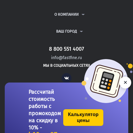
КУРСОВЫЕ РАБОТЫ
АНТИПЛАГИАТ
РЕФЕРАТЫ
ВОПРОСЫ И ОТВЕТЫ
О КОМПАНИИ
ВСЕ УСЛУГИ
ПУБЛИЧНАЯ ОФЕРТА
О КОМПАНИИ
ПОЛИТИКА КОНФИДЕНЦИАЛЬНОСТИ
КОНТАКТЫ
ВАШ ГОРОД
АВТОРАМ
МОСКВА
САНКТ-ПЕТЕРБУРГ
8 800 551 4007
ЧАЙКОВСКИЙ
info@fastfine.ru
ЧЕРЕПОВЕЦ
МЫ В СОЦИАЛЬНЫХ СЕТЯХ
ЧИТА
Vk
×
Рассчитай
стоимость
работы с
промокодом
Калькулятор
на скидку в
цены
Copyright 2011-2026 FastFine.ru
10% -