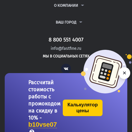
РЕФЕРАТЫ
ВОПРОСЫ И ОТВЕТЫ
О КОМПАНИИ
ВСЕ УСЛУГИ
ПУБЛИЧНАЯ ОФЕРТА
О КОМПАНИИ
ПОЛИТИКА КОНФИДЕНЦИАЛЬНОСТИ
КОНТАКТЫ
ВАШ ГОРОД
АВТОРАМ
МОСКВА
САНКТ-ПЕТЕРБУРГ
8 800 551 4007
ЧАЙКОВСКИЙ
info@fastfine.ru
ЧЕРЕПОВЕЦ
МЫ В СОЦИАЛЬНЫХ СЕТЯХ
ЧИТА
Vk
×
Рассчитай
стоимость
работы с
промокодом
Калькулятор
на скидку в
цены
Copyright 2011-2026 FastFine.ru
10% -
b10vse07