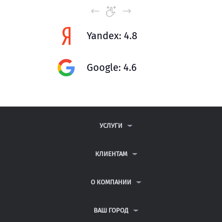
Yandex: 4.8
Google: 4.6
УСЛУГИ
КОНТРОЛЬНЫЕ РАБОТЫ
ДИПЛОМНЫЕ РАБОТЫ
КЛИЕНТАМ
КУРСОВЫЕ РАБОТЫ
АНТИПЛАГИАТ
РЕФЕРАТЫ
ВОПРОСЫ И ОТВЕТЫ
О КОМПАНИИ
ВСЕ УСЛУГИ
ПУБЛИЧНАЯ ОФЕРТА
О КОМПАНИИ
ПОЛИТИКА КОНФИДЕНЦИАЛЬНОСТИ
КОНТАКТЫ
ВАШ ГОРОД