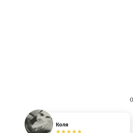
О
Коля