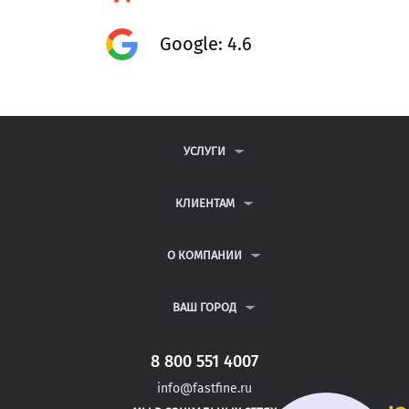
Google: 4.6
УСЛУГИ
КОНТРОЛЬНЫЕ РАБОТЫ
ДИПЛОМНЫЕ РАБОТЫ
КЛИЕНТАМ
КУРСОВЫЕ РАБОТЫ
АНТИПЛАГИАТ
РЕФЕРАТЫ
ВОПРОСЫ И ОТВЕТЫ
О КОМПАНИИ
ВСЕ УСЛУГИ
ПУБЛИЧНАЯ ОФЕРТА
О КОМПАНИИ
ПОЛИТИКА КОНФИДЕНЦИАЛЬНОСТИ
КОНТАКТЫ
ВАШ ГОРОД
АВТОРАМ
МОСКВА
САНКТ-ПЕТЕРБУРГ
8 800 551 4007
ЧАЙКОВСКИЙ
info@fastfine.ru
ЧЕРЕПОВЕЦ