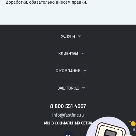
доработки, обязательно внесем правки.
УСЛУГИ
КОНТРОЛЬНЫЕ РАБОТЫ
ДИПЛОМНЫЕ РАБОТЫ
КЛИЕНТАМ
КУРСОВЫЕ РАБОТЫ
АНТИПЛАГИАТ
РЕФЕРАТЫ
ВОПРОСЫ И ОТВЕТЫ
О КОМПАНИИ
ВСЕ УСЛУГИ
ПУБЛИЧНАЯ ОФЕРТА
О КОМПАНИИ
ПОЛИТИКА КОНФИДЕНЦИАЛЬНОСТИ
КОНТАКТЫ
ВАШ ГОРОД
АВТОРАМ
МОСКВА
САНКТ-ПЕТЕРБУРГ
8 800 551 4007
ЧАЙКОВСКИЙ
info@fastfine.ru
ЧЕРЕПОВЕЦ
МЫ В СОЦИАЛЬНЫХ СЕТЯХ
ЧИТА